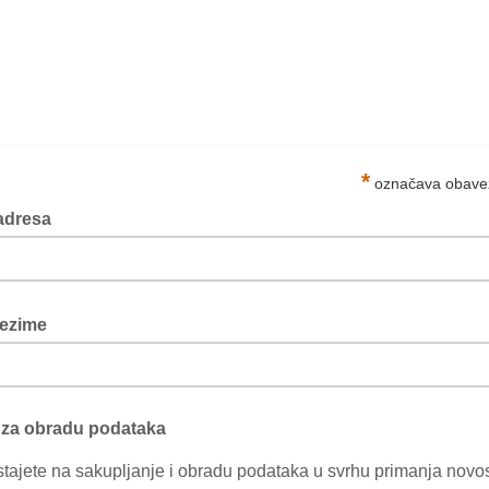
*
označava obavez
 adresa
rezime
 za obradu podataka
stajete na sakupljanje i obradu podataka u svrhu primanja nov