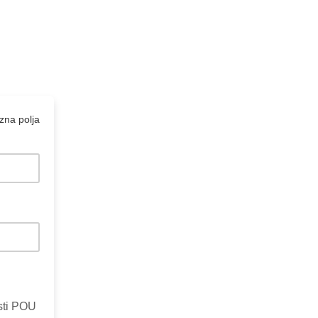
na polja
osti POU